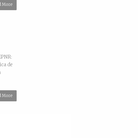
d More
EPNR:
ica de
a
d More