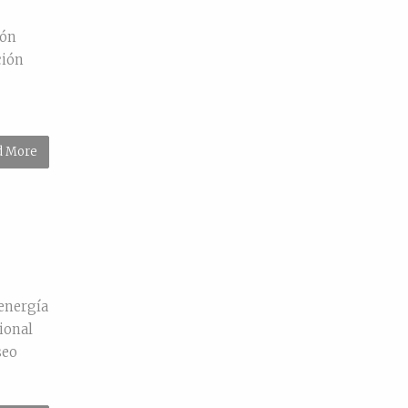
ión
ción
d More
energía
ional
seo